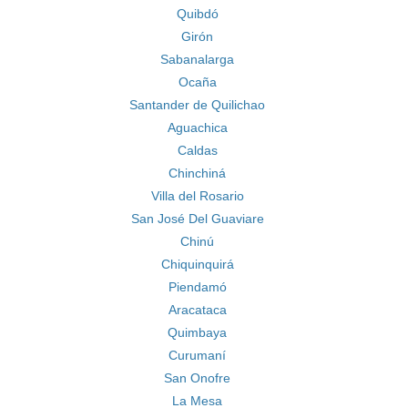
Quibdó
Girón
Sabanalarga
Ocaña
Santander de Quilichao
Aguachica
Caldas
Chinchiná
Villa del Rosario
San José Del Guaviare
Chinú
Chiquinquirá
Piendamó
Aracataca
Quimbaya
Curumaní
San Onofre
La Mesa