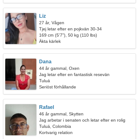
Liz
27 år, Vågen
Tjej letar efter en pojkvän 30-34
169 cm (5'7"), 50 kg (110 lbs)
Äkta kärlek
Dana
44 år gammal, Oxen
Jag letar efter en fantastisk resevän
Tuluá
Seriöst förhållande
Rafael
46 år gammal, Skytten
Jag arbetar i senaten och letar efter en rolig
kvinna
Tuluá, Colombia
Kortvarig relation