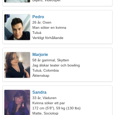
Biljard, Videospel
Pedro
26 år, Oxen
Man söker en kvinna
Tuluá
Verkligt förhållande
Marjorie
58 år gammal, Skytten
Jag älskar teater och bowling
Tuluá, Colombia
Äktenskap
Sandra
33 år, Väduren
Kvinna söker ett par
172 cm (5'8"), 59 kg (130 lbs)
Matte, Sociologi