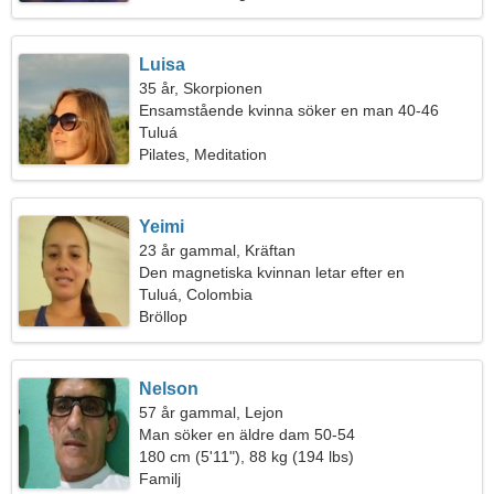
Luisa
35 år, Skorpionen
Ensamstående kvinna söker en man 40-46
Tuluá
Pilates, Meditation
Yeimi
23 år gammal, Kräftan
Den magnetiska kvinnan letar efter en
kärleksrelation
Tuluá, Colombia
Bröllop
Nelson
57 år gammal, Lejon
Man söker en äldre dam 50-54
180 cm (5'11"), 88 kg (194 lbs)
Familj