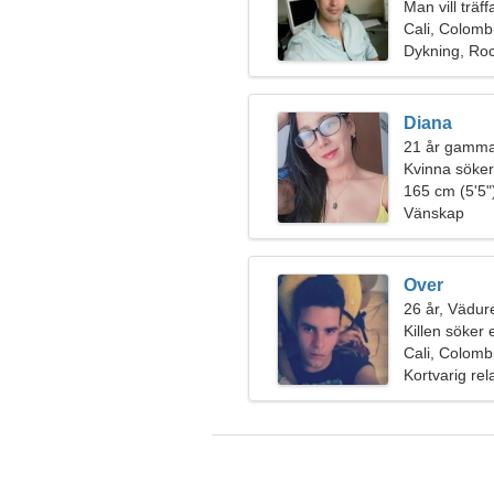
Man vill träf
Cali, Colomb
Dykning, Rock
Diana
21 år gamma
Kvinna söke
165 cm (5'5")
Vänskap
Over
26 år, Vädur
Killen söker 
Cali, Colomb
Kortvarig rel