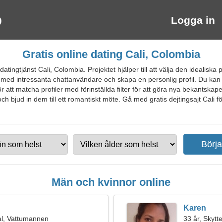
Logga in
Gratis online dating Cali, Colombia
tingtjänst Cali, Colombia. Projektet hjälper till att välja den idealiska 
med intressanta chattanvändare och skapa en personlig profil. Du kan 
 att matcha profiler med förinställda filter för att göra nya bekantskap
h bjud in dem till ett romantiskt möte. Gå med gratis dejtingsajt Cali fö
Män och kvinnor online
Karen
l, Vattumannen
33 år, Skytt