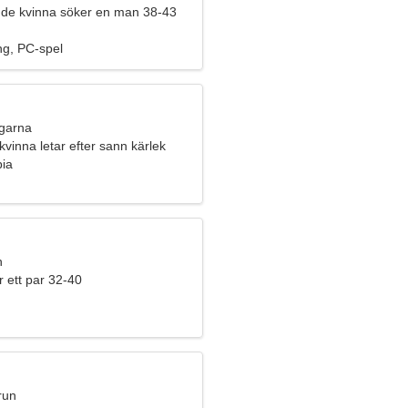
de kvinna söker en man 38-43
ng, PC-spel
ngarna
kvinna letar efter sann kärlek
bia
n
 ett par 32-40
run