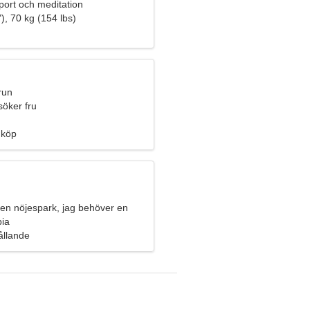
port och meditation
), 70 kg (154 lbs)
run
söker fru
nköp
 en nöjespark, jag behöver en
nna
bia
hållande