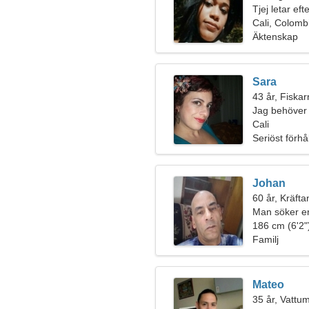
Tjej letar ef
Cali, Colomb
Äktenskap
Sara
43 år, Fiska
Jag behöver
tillsammans
Cali
Seriöst förhå
Johan
60 år, Kräfta
Man söker e
186 cm (6'2")
Familj
Mateo
35 år, Vatt