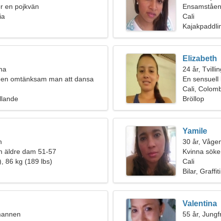
ter en pojkvän
Ensamståen
ia
Cali
Kajakpaddli
Elizabeth
rna
24 år, Tvilli
 en omtänksam man att dansa
En sensuell 
Cali, Colom
llande
Bröllop
Yamile
n
30 år, Våge
n äldre dam 51-57
Kvinna söker
, 86 kg (189 lbs)
Cali
Bilar, Graffiti
Valentina
umannen
55 år, Jungf