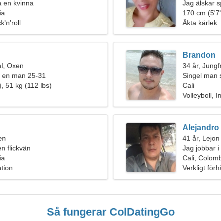
fa en kvinna
Jag älskar s
ia
170 cm (5'7"
'n'roll
Äkta kärlek
Brandon
l, Oxen
34 år, Jungf
r en man 25-31
Singel man 
, 51 kg (112 lbs)
Cali
Volleyboll, I
Alejandro
en
41 år, Lejon
en flickvän
Jag jobbar i
ia
charmig kvi
Cali, Colom
ation
Verkligt för
Så fungerar ColDatingGo