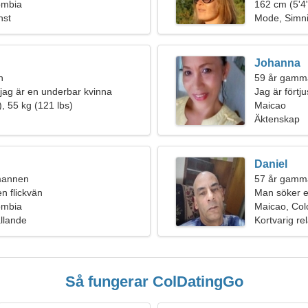
ombia
162 cm (5'4"
nst
Mode, Simn
Johanna
n
59 år gamma
 jag är en underbar kvinna
Jag är förtj
, 55 kg (121 lbs)
naturen
Maicao
Äktenskap
Daniel
umannen
57 år gamma
en flickvän
Man söker e
ombia
Maicao, Co
ållande
Kortvarig rel
Så fungerar ColDatingGo