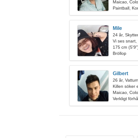
Maicao, Col
Paintball, Ko
Mile
24 år, Skytte
Vi ses snart,
175 cm (5'9")
Bröllop
Gilbert
26 år, Vatt
Killen söker 
Maicao, Col
Verkligt förh