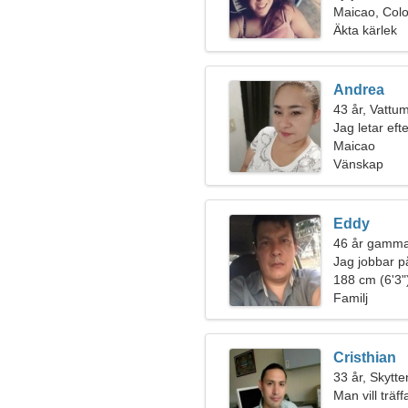
Maicao, Col
Äkta kärlek
Andrea
43 år, Vatt
Jag letar eft
Maicao
Vänskap
Eddy
46 år gammal
Jag jobbar p
fantastisk kv
188 cm (6'3")
Familj
Cristhian
33 år, Skytte
Man vill träf