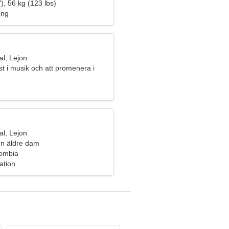
), 56 kg (123 lbs)
ing
l, Lejon
ust i musik och att promenera i
l, Lejon
n äldre dam
lombia
ation