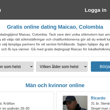
Logga in
Gratis online dating Maicao, Colombia
datingtjänst Maicao, Colombia. Tack vare den unika sökmotorn kan anvä
ig att välja rätt sökinställningar och chattfunktionerna gör att du enke
h välj lämpliga partners för ett seriöst förhållande. Sajten hjälper di
 och få nya vänner. Gå med gratis dejtingsajt Maicao för lokalbefolkning
Män och kvinnor online
Ricardo
, Kräftan
31 år, Sten
ter en pojkvän 26-30
Singel man 