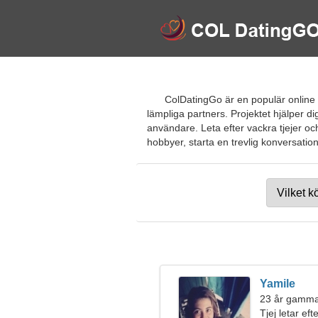
ColDatingGo är en populär online 
lämpliga partners. Projektet hjälper d
användare. Leta efter vackra tjejer oc
hobbyer, starta en trevlig konversation
Yamile
23 år gammal
Tjej letar ef