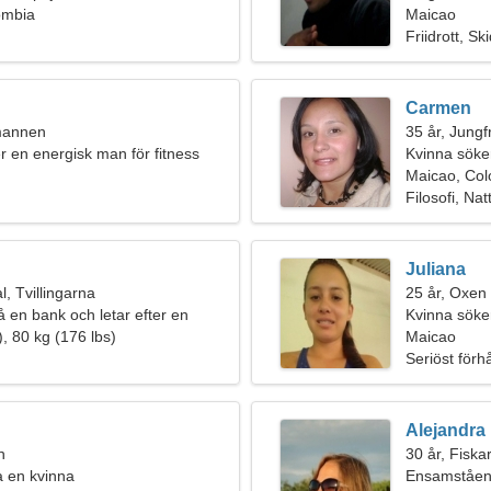
ombia
Maicao
Friidrott, Sk
Carmen
umannen
35 år, Jungf
er en energisk man för fitness
Kvinna söker
Maicao, Co
Filosofi, Nat
Juliana
, Tvillingarna
25 år, Oxen
å en bank och letar efter en
Kvinna söke
inna
, 80 kg (176 lbs)
Maicao
Seriöst förh
Alejandra
n
30 år, Fiska
fa en kvinna
Ensamståen