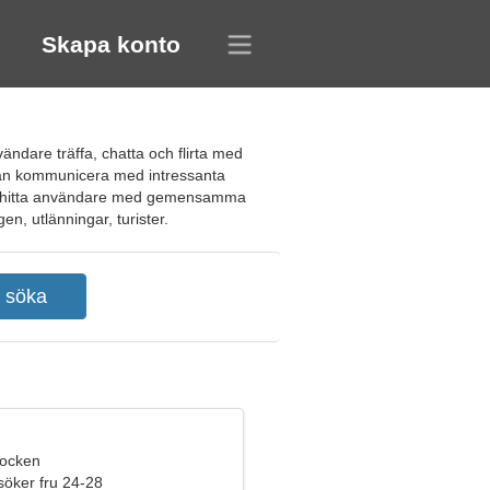
Skapa konto
ndare träffa, chatta och flirta med
lt kan kommunicera med intressanta
g att hitta användare med gemensamma
en, utlänningar, turister.
bocken
söker fru 24-28