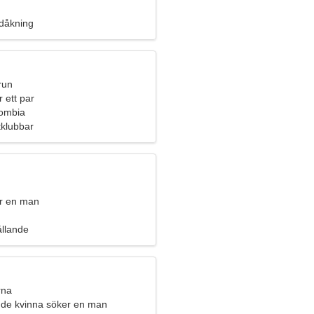
idåkning
run
 ett par
lombia
tklubbar
r en man
ållande
rna
de kvinna söker en man