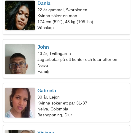
Dania
22 år gammal, Skorpionen
Kvinna söker en man
174 cm (5'9"), 48 kg (105 lbs)
Vänskap
John
43 år, Tvillingarna
Jag arbetar på ett kontor och letar efter en
spektakulär kvinna
Neiva
Familj
Gabriela
30 år, Lejon
Kvinna söker ett par 31-37
Neiva, Colombia
Bashoppning, Djur
Viviana