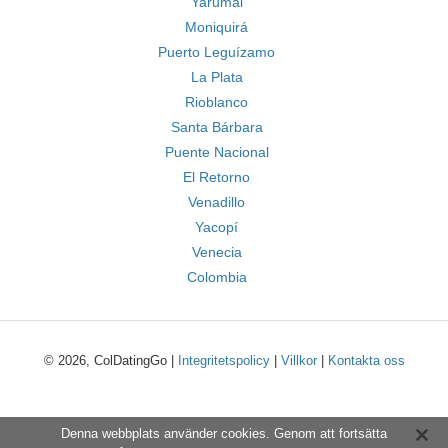
Yarumal
Moniquirá
Puerto Leguízamo
La Plata
Rioblanco
Santa Bárbara
Puente Nacional
El Retorno
Venadillo
Yacopí
Venecia
Colombia
© 2026, ColDatingGo |
Integritetspolicy
|
Villkor
|
Kontakta oss
Denna webbplats använder cookies. Genom att fortsätta