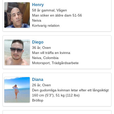
Henry
58 år gammal, Vågen
Man söker en äldre dam 51-56
Neiva
Kortvarig relation
Diego
36 år, Oxen
Man vill träffa en kvinna
Neiva, Colombia
Motorsport, Trädgårdsarbete
Diana
26 år, Oxen
Den gudomliga kvinnan letar efter ett långsiktigt
förhållande
160 cm (5'3"), 51 kg (112 lbs)
Bröllop