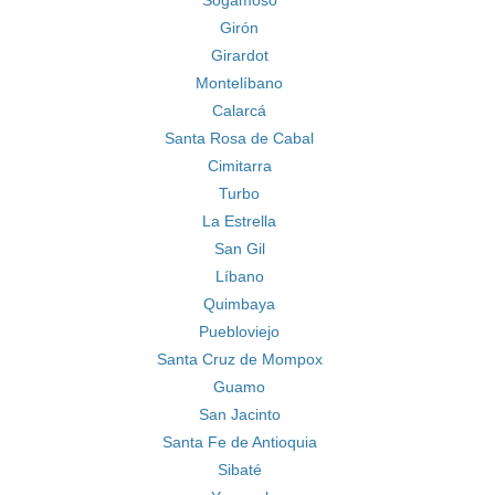
Sogamoso
Girón
Girardot
Montelíbano
Calarcá
Santa Rosa de Cabal
Cimitarra
Turbo
La Estrella
San Gil
Líbano
Quimbaya
Puebloviejo
Santa Cruz de Mompox
Guamo
San Jacinto
Santa Fe de Antioquia
Sibaté